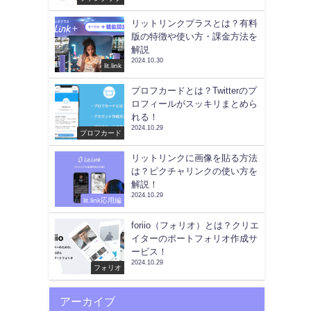
リットリンクプラスとは？有料
版の特徴や使い方・課金方法を
解説
2024.10.30
lit.link
プロフカードとは？Twitterのプ
ロフィールがスッキリまとめら
れる！
2024.10.29
プロフカード
リットリンクに画像を貼る方法
は？ピクチャリンクの使い方を
解説！
2024.10.29
lit.link応用編
foriio（フォリオ）とは？クリエ
イターのポートフォリオ作成サ
ービス！
2024.10.29
フォリオ
アーカイブ