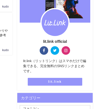
kudo
かりや
参考
lit.link official
kudo
lit.link（リットリンク）はスマホだけで編
集できる、完全無料のSNSリンクまとめ
です。
lit.link
カテゴリー